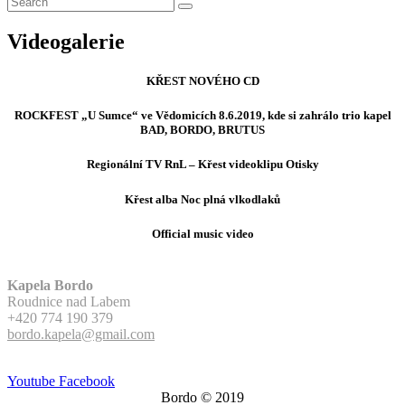
Search for:
Search
Videogalerie
KŘEST NOVÉHO CD
ROCKFEST „U Sumce“ ve Vědomicích 8.6.2019, kde si zahrálo trio kapel
BAD, BORDO, BRUTUS
Regionální TV RnL – Křest videoklipu Otisky
Křest alba Noc plná vlkodlaků
Official music video
Kapela Bordo
Roudnice nad Labem
+420 774 190 379
bordo.kapela@gmail.com
Youtube
Facebook
Bordo © 2019