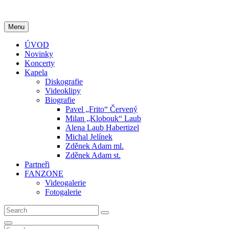
Skip to content
Menu
ÚVOD
Novinky
Koncerty
Kapela
Diskografie
Videoklipy
Biografie
Pavel „Frito“ Červený
Milan „Klobouk“ Laub
Alena Laub Habertizel
Michal Jelínek
Zděnek Adam ml.
Zděnek Adam st.
Partneři
FANZONE
Videogalerie
Fotogalerie
Search for:
Search
Search