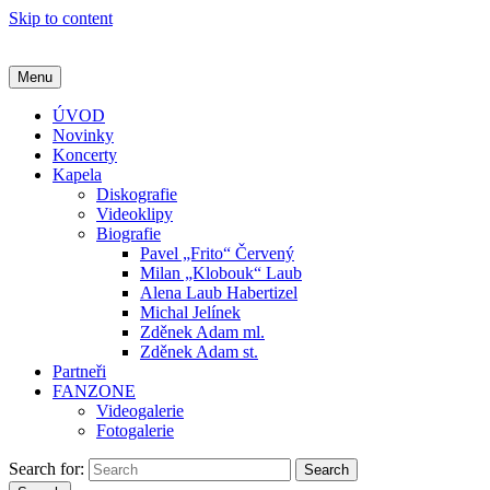
Skip to content
Menu
ÚVOD
Novinky
Koncerty
Kapela
Diskografie
Videoklipy
Biografie
Pavel „Frito“ Červený
Milan „Klobouk“ Laub
Alena Laub Habertizel
Michal Jelínek
Zděnek Adam ml.
Zděnek Adam st.
Partneři
FANZONE
Videogalerie
Fotogalerie
Search for:
Search