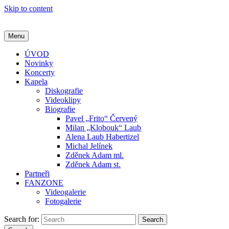
Skip to content
Menu
ÚVOD
Novinky
Koncerty
Kapela
Diskografie
Videoklipy
Biografie
Pavel „Frito“ Červený
Milan „Klobouk“ Laub
Alena Laub Habertizel
Michal Jelínek
Zděnek Adam ml.
Zděnek Adam st.
Partneři
FANZONE
Videogalerie
Fotogalerie
Search for:
Search